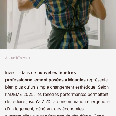
Accueil
›
Travaux
TRAVAUX
Installation de fenêtres à
Investir dans de
nouvelles fenêtres
professionnellement posées à Mougins
représente
Mougins : qualité, sur mesure
bien plus qu'un simple changement esthétique. Selon
et écologique !
l'ADEME 2025, les fenêtres performantes permettent
de réduire jusqu'à 25% la consommation énergétique
Louise
•
16 octobre 2025
•
5 min de lecture
d'un logement, générant des économies