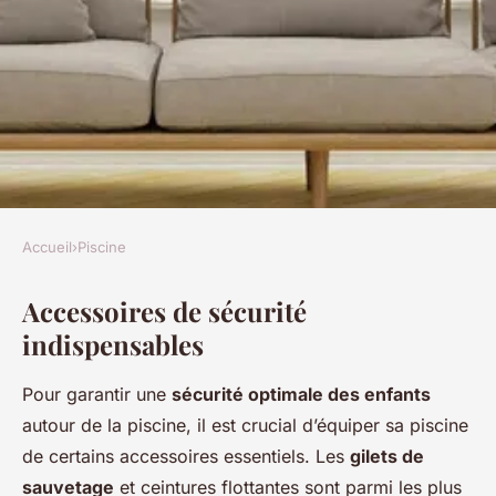
Accueil
›
Piscine
PISCINE
Accessoires de sécurité
Les accessoires de piscine
indispensables
pour enfants: les
indispensables pour un été
Pour garantir une
sécurité optimale des enfants
amusant
autour de la piscine, il est crucial d’équiper sa piscine
de certains accessoires essentiels. Les
gilets de
Simon
•
25 novembre 2024
•
5 min de lecture
sauvetage
et ceintures flottantes sont parmi les plus