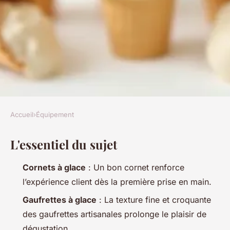
Accueil
›
Équipement
ÉQUIPEMENT
L'essentiel du sujet
Cornets artisanaux ou
industriels : quel choix pour
Cornets à glace
: Un bon cornet renforce
votre glacier
l’expérience client dès la première prise en main.
Gaufrettes à glace
: La texture fine et croquante
Fabien
•
18/06/2026 10:20
•
9 min de lecture
des gaufrettes artisanales prolonge le plaisir de
dégustation.