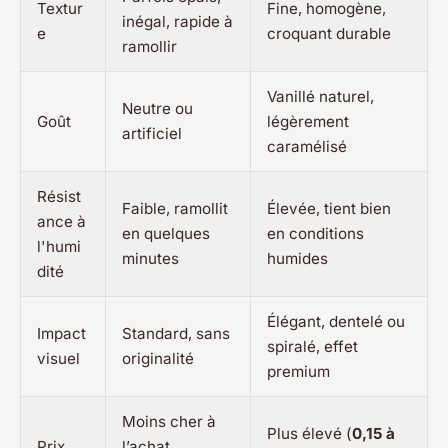
Textur
Fine, homogène,
inégal, rapide à
e
croquant durable
ramollir
Vanillé naturel,
Neutre ou
Goût
légèrement
artificiel
caramélisé
Résist
Faible, ramollit
Élevée, tient bien
ance à
en quelques
en conditions
l'humi
minutes
humides
dité
Élégant, dentelé ou
Impact
Standard, sans
spiralé, effet
visuel
originalité
premium
Moins cher à
Plus élevé (
0,15 à
Prix
l’achat