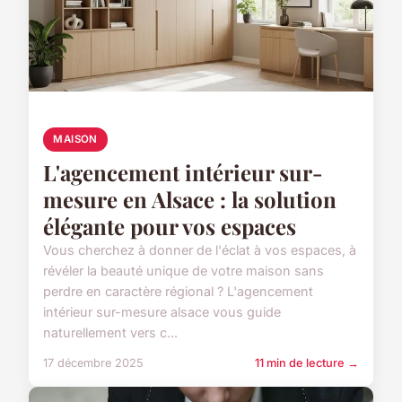
MAISON
L'agencement intérieur sur-
mesure en Alsace : la solution
élégante pour vos espaces
Vous cherchez à donner de l'éclat à vos espaces, à
révéler la beauté unique de votre maison sans
perdre en caractère régional ? L'agencement
intérieur sur-mesure alsace vous guide
naturellement vers c...
17 décembre 2025
11 min de lecture →