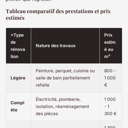
Tableau comparatif des prestations et prix
estimés
>Type
Prix
de
estim
Nature des travaux
rénova
é au
tion
m²
Peinture, parquet, cuisine ou
800 -
Légère
salle de bain partiellement
1 000
refaite
€
Électricité, plomberie,
1 000
Compl
isolation, réaménagement
- 1
ète
des pièces
300 €
1 300