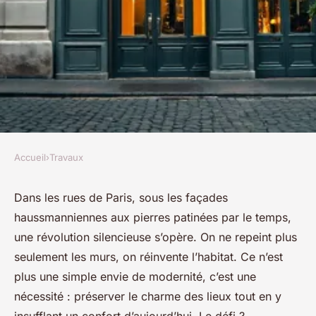
Accueil
›
Travaux
TRAVAUX
Top 10 services de rénovation
Dans les rues de Paris, sous les façades
haussmanniennes aux pierres patinées par le temps,
et tarifs pour maisons à Paris
une révolution silencieuse s’opère. On ne repeint plus
seulement les murs, on réinvente l’habitat. Ce n’est
Auberte
•
28/05/2026 20:39
•
11 min de lecture
plus une simple envie de modernité, c’est une
nécessité : préserver le charme des lieux tout en y